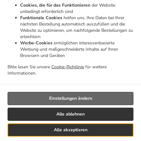
Cookies, die für das Funktionieren
der Website
Coronel Latherta González Hierro 48a, 35650 Lajares, Spain
unbedingt erforderlich sind
+34 633 10 79 43
Funktionale Cookies
helfen uns, Ihre Daten bei Ihrer
Links
nächsten Bestellung automatisch auszufüllen und die
Website zu optimieren, um nachfolgende Bestellungen zu
Menü
erleichtern
Werbe-Cookies
ermöglichen interessenbasierte
Tischreservierung
Werbung und maßgeschneiderte Inhalte auf Ihren
Im Voraus bestellen
Browsern und Geräten
Kontakt
Bitte lesen Sie unsere
Cookie-Richtlinie
für weitere
Informationen.
.
Mexikanische Essen zum Mitnehmen Lajares
Kaffee zum Mitnehmen Lajares
Einstellungen ändern
Alle ablehnen
Alle akzeptieren